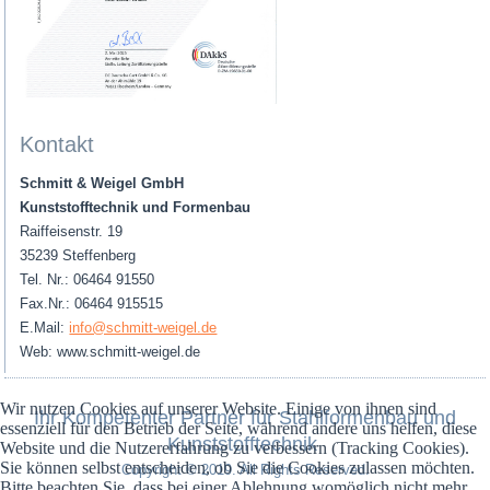
Kontakt
Schmitt & Weigel GmbH
Kunststofftechnik und Formenbau
Raiffeisenstr. 19
35239 Steffenberg
Tel. Nr.: 06464 91550
Fax.Nr.: 06464 915515
E.Mail:
info@schmitt-weigel.de
Web: www.schmitt-weigel.de
Wir nutzen Cookies auf unserer Website. Einige von ihnen sind
Ihr Kompetenter Partner für Stahlformenbau und
essenziell für den Betrieb der Seite, während andere uns helfen, diese
Kunststofftechnik
Website und die Nutzererfahrung zu verbessern (Tracking Cookies).
Sie können selbst entscheiden, ob Sie die Cookies zulassen möchten.
Copyright © 2019. All Rights Reserved.
Bitte beachten Sie, dass bei einer Ablehnung womöglich nicht mehr